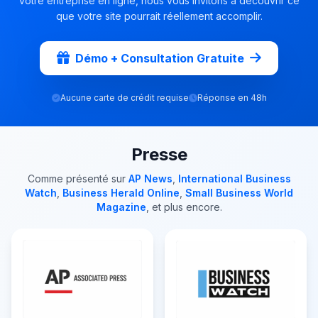
votre entreprise en ligne, nous vous invitons à découvrir ce
que votre site pourrait réellement accomplir.
Démo + Consultation Gratuite
Aucune carte de crédit requise
Réponse en 48h
Presse
Comme présenté sur
AP News
,
International Business
Watch
,
Business Herald Online
,
Small Business World
Magazine
, et plus encore.