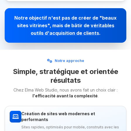
Notre objectif n'est pas de créer de "beaux
sites vitrines", mais de bâtir de
véritables
outils d'acquisition de clients
.
Notre approche
Simple, stratégique et orientée
résultats
Chez Elma Web Studio, nous avons fait un choix clair :
l'efficacité avant la complexité
.
Création de sites web modernes et
performants
Sites rapides, optimisés pour mobile, construits avec les